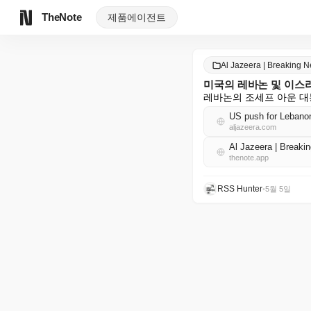
TheNote
제품
에이전트
Al Jazeera | Breaking
미국의 레바논 및 이스라
레바논의 조세프 아운 대
US push for Lebanon
aljazeera.com
Al Jazeera | Brea
thenote.app
RSS Hunter
•
5월 5일