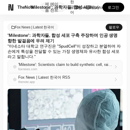
한
제
에이

TheNote
'Milestone': 과학자들, 합성 세포 구축 주장...
국
GooglePlay
AppStore
로그인
품
전트
어
Fox News | Latest 한국어
팔로우
'Milestone': 과학자들, 합성 세포 구축 주장하며 인공 생명
향한 발걸음에 우려 제기
"미네소타 대학교 연구진은 "SpudCell"이 성장하고 분열하며 자
손에게 특성을 전달할 수 있는 가장 생명체와 유사한 합성 세포
라고 말합니다."
'Milestone': Scientists claim to build synthetic cell, raising concerns in step toward artificial life
foxnews.com
Fox News | Latest 한국어 RSS
thenote.app