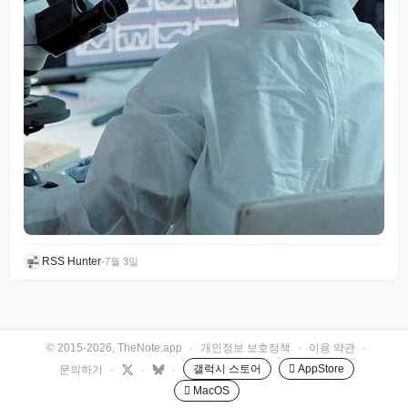
RSS Hunter
•
7월 3일
© 2015-2026, TheNote.app
·
개인정보 보호정책
·
이용 약관
·
갤럭시 스토어
 AppStore
문의하기
·
·
·
 MacOS