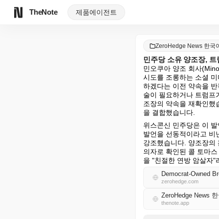
TheNote
제품
에이전트
ZeroHedge News 한국
민주당 소유 양조장, 트
민오쿠아 양조 회사(Mino
시도를 조롱하는 소셜 미
하겠다는 이전 약속을 반
술이 필요하거나 트럼프가
조장의 약속을 재확인했습
을 결합했습니다.
위스콘신 민주당은 이 발
발언을 선동적이라고 비난
강조했습니다. 양조장의 
의자로 확인된 콜 토마스
을 "친절한 연방 암살자
Democrat-Owned Bre
zerohedge.com
ZeroHedge News 
thenote.app