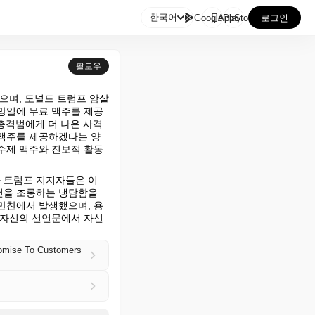

한국어
GooglePlay
AppStore
로그인
팔로우
있으며, 도널드 트럼프 암살 
망일에 무료 맥주를 제공
총격범에게 더 나은 사격
 맥주를 제공하겠다는 양
 수제 맥주와 진보적 활동
 트럼프 지지자들은 이 
을 조롱하는 냉담함을 
만찬에서 발생했으며, 용
 자신의 선언문에서 자신
romise To Customers