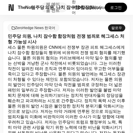
한
제
에이

TheNote
민주당 의원, 나치 잠수함 함장처럼 전쟁 범죄로 헤그세...
국
GooglePlay
AppStore
로그인
품
전트
어
ZeroHedge News 한국어
팔로우
민주당 의원, 나치 잠수함 함장처럼 전쟁 범죄로 헤그세스 처
형 가능성 시사
세스 몰튼 하원의원은 CNN에서 전쟁부 장관 피트 헤그세스에게 
나치 잠수함 함장들의 행위에 비유하며 전쟁 범죄 혐의를 제기했
습니다. 몰튼 의원의 혐의는 카리브해에서 마약 밀수 혐의를 받
는 선박을 겨냥한 군사 작전에서 비롯되었습니다. 그는 이러한 
작전이 알려진 테러 조직과 연루되어 있더라도 무고한 어부들을 
죽이고 있다고 주장합니다. 몰튼 의원의 발언에는 헤그세스 장관
이 처형될 수 있다는 제안도 포함되었습니다. 저자는 몰튼 의원
의 발언이 민주당이 마약 단속 작전을 범죄로 규정하는 더 넓은 
패턴의 일부라고 주장합니다. 저자는 이러한 발언을 불법 마약 
퇴치 문제에 대해 논의하기보다는 정치적 반대자들의 정당성을 
훼손하고 파괴하려는 시도로 간주합니다. 정치적 폭력 사건 이후 
몰튼 의원의 발언 시점은 불안정한 정치적 분위기를 악화시키는 
것으로 보입니다. 저자는 마약 거래에 연루된 것으로 의심되는 
범죄자들의 미화에 비판적이며 이러한 수사가 미칠 영향에 대해 
우려하고 있습니다. 저자는 민주당이 트럼프 행정부의 노력, 특
히 마약 관련 사망을 막기 위한 노력에 대한 비난을 약화시키기 
위해 선동적인 비난을 사용하고 있다고 믿습니다. 저자는 독자들