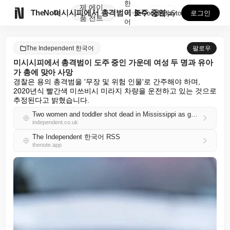
한
제
에이

TheNote
미시시피에서 총격범이 도주 중인 가운데 여성 두 명과 ...
국
GooglePlay
AppStore
로그인
품
전트
어
The Independent 한국어
팔로우
미시시피에서 총격범이 도주 중인 가운데 여성 두 명과 유아
가 총에 맞아 사망
경찰은 용의 총격범을 '무장 및 위험 인물'로 간주해야 하며, 
2020년식 빨간색 미쓰비시 미라지 차량을 운전하고 있는 것으로 
추정된다고 밝혔습니다.
Two women and toddler shot dead in Mississippi as gunman remains at large
independent.co.uk
The Independent 한국어 RSS
thenote.app