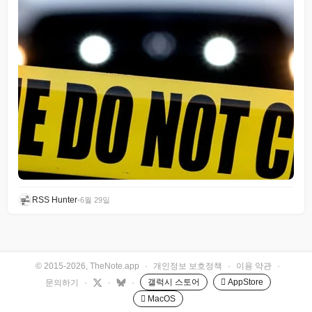
RSS Hunter
•
6월 29일
© 2015-2026, TheNote.app
·
개인정보 보호정책
·
이용 약관
·
갤럭시 스토어
 AppStore
문의하기
·
·
·
 MacOS