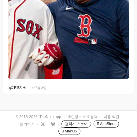
RSS Hunter
•
7월 3일
© 2015-2026, TheNote.app
·
개인정보 보호정책
·
이용 약관
·
갤럭시 스토어
 AppStore
문의하기
·
·
·
 MacOS