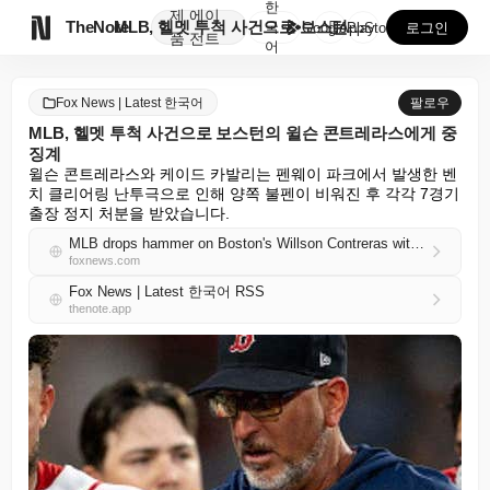
한
제
에이

TheNote
MLB, 헬멧 투척 사건으로 보스턴의 윌슨 콘트레라스에...
국
GooglePlay
AppStore
로그인
품
전트
어
Fox News | Latest 한국어
팔로우
MLB, 헬멧 투척 사건으로 보스턴의 윌슨 콘트레라스에게 중
징계
윌슨 콘트레라스와 케이드 카발리는 펜웨이 파크에서 발생한 벤
치 클리어링 난투극으로 인해 양쪽 불펜이 비워진 후 각각 7경기 
출장 정지 처분을 받았습니다.
MLB drops hammer on Boston's Willson Contreras with hefty suspension after helmet-throwing incident
foxnews.com
Fox News | Latest 한국어 RSS
thenote.app