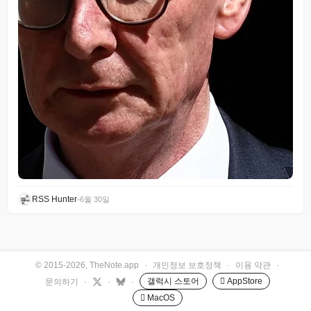
RSS Hunter
•
6월 30일
© 2015-2026, TheNote.app
·
개인정보 보호정책
·
이용 약관
·
갤럭시 스토어
 AppStore
문의하기
·
·
·
 MacOS