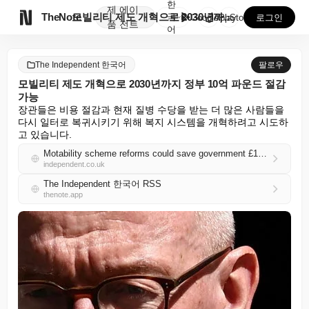
한
제
에이

TheNote
모빌리티 제도 개혁으로 2030년까지 정부 10억 파운...
국
GooglePlay
AppStore
로그인
품
전트
어
The Independent 한국어
팔로우
모빌리티 제도 개혁으로 2030년까지 정부 10억 파운드 절감
가능
장관들은 비용 절감과 현재 질병 수당을 받는 더 많은 사람들을 
다시 일터로 복귀시키기 위해 복지 시스템을 개혁하려고 시도하
고 있습니다.
Motability scheme reforms could save government £1bn by 2030
independent.co.uk
The Independent 한국어 RSS
thenote.app