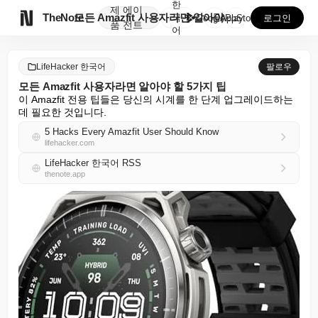
한
제
에이

TheNote
모든 Amazfit 사용자라면 알아야 할 5가지 팁
국
GooglePlay
AppStore
로그인
품
전트
어
LifeHacker 한국어
팔로우
모든 Amazfit 사용자라면 알아야 할 5가지 팁
이 Amazfit 전용 팁들은 당신의 시계를 한 단계 업그레이드하는 
데 필요한 것입니다.
5 Hacks Every Amazfit User Should Know
lifehacker.com
LifeHacker 한국어 RSS
thenote.app