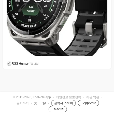
RSS Hunter
•
7월 2일
© 2015-2026, TheNote.app
·
개인정보 보호정책
·
이용 약관
·
갤럭시 스토어
 AppStore
문의하기
·
·
·
 MacOS