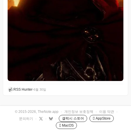
RSS Hunter
•
6월 30일
© 2015-2026, TheNote.app
·
개인정보 보호정책
·
이용 약관
·
갤럭시 스토어
 AppStore
문의하기
·
·
·
 MacOS