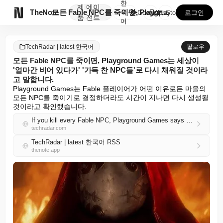
한
제
에이

TheNote
모든 Fable NPC를 죽이면, Playground ...
국
GooglePlay
AppStore
로그인
품
전트
어
TechRadar | latest 한국어
팔로우
모든 Fable NPC를 죽이면, Playground Games는 세상이
'얼마간 비어 있다가' '가득 찬 NPC들'로 다시 채워질 것이라
고 말합니다.
Playground Games는 Fable 플레이어가 어떤 이유로든 마을의 
모든 NPC를 죽이기로 결정하더라도 시간이 지나면 다시 생성될 
것이라고 확인했습니다.
If you kill every Fable NPC, Playground Games says the world will 'stay empty for some time' before being repopulated by 'full NPCs'
techradar.com
TechRadar | latest 한국어 RSS
thenote.app