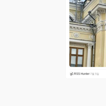
RSS Hunter
•
7월 5일