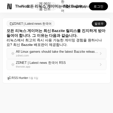
한
제
에이

TheNote
모든 리눅스 게이머는 최신 Bazzite 릴리스를 진지...
국
GooglePlay
AppStore
로그인
품
전트
어
ZDNET | Latest news 한국어
팔로우
모든 리눅스 게이머는 최신 Bazzite 릴리스를 진지하게 받아
들여야 합니다. 그 이유는 다음과 같습니다.
리눅스에서 최고의 즉시 사용 가능한 게이밍 경험을 원하시나
요? 최신 Bazzite 배포판이 제공합니다.
All Linux gamers should take the latest Bazzite release seriously - here's why
zdnet.com
ZDNET | Latest news 한국어 RSS
thenote.app
RSS Hunter
•
5월 6일