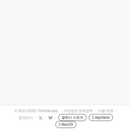
© 2015-2026, TheNote.app
·
개인정보 보호정책
·
이용 약관
·
갤럭시 스토어
 AppStore
문의하기
·
·
·
 MacOS