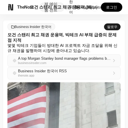
한
제
에이

TheNote
모건 스탠리 최고 채권 운용역, 빅테크 AI 부채 급증...
국
GooglePlay
AppStore
로그인
품
전트
어
Business Insider 한국어
팔로우
모건 스탠리 최고 채권 운용역, 빅테크 AI 부채 급증의 문제
점 지적
몇몇 빅테크 기업들이 방대한 AI 프로젝트 자금 조달을 위해 신
규 채권을 발행하며 시장에 쏟아내고 있습니다.
A top Morgan Stanley bond manager flags problems brewing in Big Tech's AI debt binge
businessinsider.com
Business Insider 한국어 RSS
thenote.app