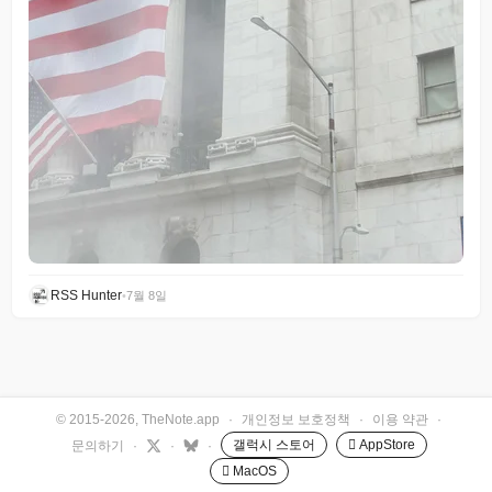
RSS Hunter
•
7월 8일
© 2015-2026, TheNote.app
·
개인정보 보호정책
·
이용 약관
·
갤럭시 스토어
 AppStore
문의하기
·
·
·
 MacOS