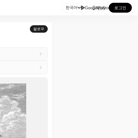

한국어
GooglePlay
AppStore
로그인
팔로우