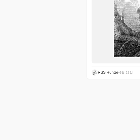
RSS Hunter
•
6월 28일