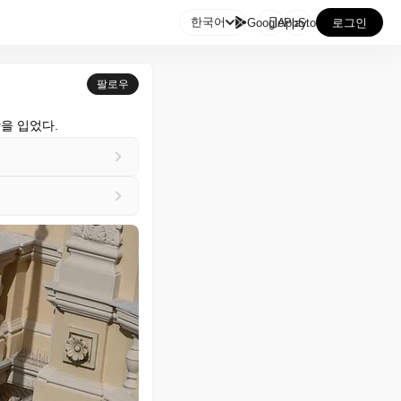

한국어
GooglePlay
AppStore
로그인
팔로우
을 입었다.