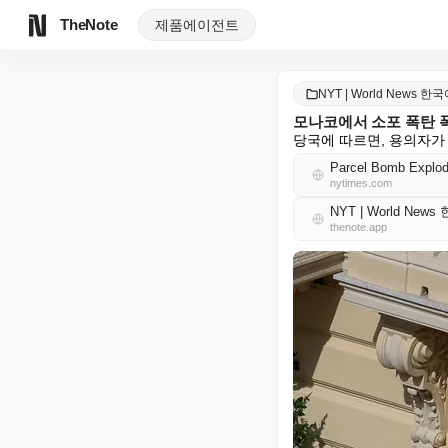
TheNote
제품
에이전트
NYT | World News 한
모나코에서 소포 폭탄 폭
당국에 따르면, 용의자가
Parcel Bomb Explode
nytimes.com
NYT | World New
thenote.app