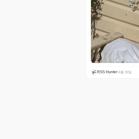
RSS Hunter
•
6월 30일