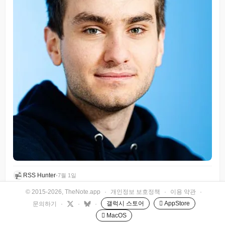
RSS Hunter
•
7월 1일
© 2015-2026, TheNote.app
·
개인정보 보호정책
·
이용 약관
·
갤럭시 스토어
 AppStore
문의하기
·
·
·
 MacOS