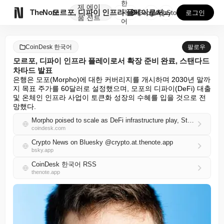
한
제
에이

TheNote
모르포, 디파이 인프라 플레이로서 확장 준비 완료, 스...
국
GooglePlay
AppStore
로그인
품
전트
어
CoinDesk 한국어
팔로우
모르포, 디파이 인프라 플레이로서 확장 준비 완료, 스탠다드
차타드 발표
은행은 모포(Morpho)에 대한 커버리지를 개시하며 2030년 말까
지 목표 주가를 60달러로 설정했으며, 모포의 디파이(DeFi) 대출 
및 온체인 인프라 사업이 토큰화 성장의 수혜를 입을 것으로 전
망했다.
Morpho poised to scale as DeFi infrastructure play, Standard Chartered says
coindesk.com
Crypto News on Bluesky @crypto.at.thenote.app
bsky.app
CoinDesk 한국어 RSS
thenote.app