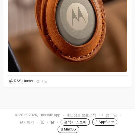
RSS Hunter
•
6월 30일
© 2015-2026, TheNote.app
·
개인정보 보호정책
·
이용 약관
·
갤럭시 스토어
 AppStore
문의하기
·
·
·
 MacOS