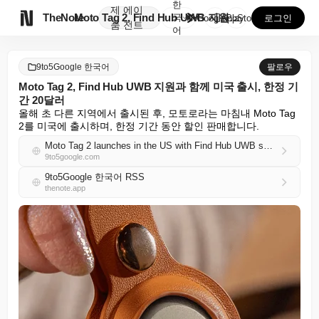
한
제
에이

TheNote
Moto Tag 2, Find Hub UWB 지원과 함...
국
GooglePlay
AppStore
로그인
품
전트
어
9to5Google 한국어
팔로우
Moto Tag 2, Find Hub UWB 지원과 함께 미국 출시, 한정 기
간 20달러
올해 초 다른 지역에서 출시된 후, 모토로라는 마침내 Moto Tag 
2를 미국에 출시하며, 한정 기간 동안 할인 판매합니다.
Moto Tag 2 launches in the US with Find Hub UWB support, $20 for a limited time
9to5google.com
9to5Google 한국어 RSS
thenote.app