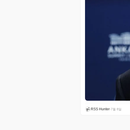
RSS Hunter
•
7월 8일