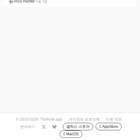
RSS Hunter
•
5월 2일
© 2015-2026, TheNote.app
·
개인정보 보호정책
·
이용 약관
·
갤럭시 스토어
 AppStore
문의하기
·
·
·
 MacOS