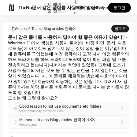
한
제
에이

TheNote
문서 같은 폴더를 사용하지 말아야 할 좋은 이유가 있습...
국
GooglePlay
AppStore
로그인
품
전트
어
Microsoft Teams Blog articles 한국어
팔로우
문서 같은 폴더를 사용하지 말아야 할 좋은 이유가 있습니다
Windows 11에서 생성된 사용자 폴더(예: 바탕 화면, 문서, 다운
로드 등)에 아무것도 남겨두지 않는 것이 정말 좋은 이유입니다. 
새 컴퓨터를 구입했는데 이전 컴퓨터가 고장 나서 이전 컴퓨터의 
하드 드라이브를 하드 드라이브 도크에 넣어 최신 파일 몇 개를 
전송하려고 했습니다(나머지는 백업에 있었음). 그런데 도즈가 
사용자 폴더의 어떤 것도 볼 수 있는 권한을 주지 않는다는 것을 
알게 되었습니다. 네, 이 문제를 해결하는 방법에 대한 아이디어
가 많이 있지만 지금까지 작동하는 것은 없습니다. 그래서 새 컴
퓨터에서는 해당 폴더를 비워두어 이 문제로 다시는 번거롭지 않
도록 할 것입니다.

도즈는 왜 그렇게 할까요?
Good reason to not use documents etc folders
techcommunity.microsoft.com
Microsoft Teams Blog articles 한국어 RSS
thenote.app