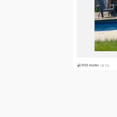
RSS Hunter
•
7월 6일