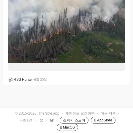
RSS Hunter
•
6월 30일
© 2015-2026, TheNote.app
·
개인정보 보호정책
·
이용 약관
·
갤럭시 스토어
 AppStore
문의하기
·
·
·
 MacOS