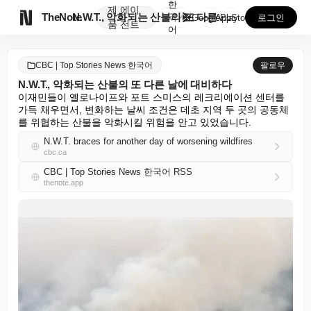
한
제
에이

TheNote
N.W.T., 악화되는 산불의 또 다른 날에 대비하다
국
GooglePlay
AppStore
로그인
품
전트
어
CBC | Top Stories News 한국어
팔로우
N.W.T., 악화되는 산불의 또 다른 날에 대비하다
이재민들이 옐로나이프와 포트 스미스의 레크리에이션 센터를 
가득 채우면서, 변화하는 날씨 조건은 데초 지역 두 곳의 공동체
를 위협하는 산불을 악화시킬 위험을 안고 있었습니다.
N.W.T. braces for another day of worsening wildfires
cbc.ca
CBC | Top Stories News 한국어 RSS
thenote.app