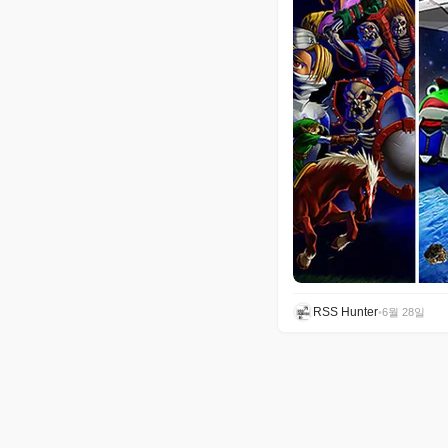
RSS Hunter
•
6월 28일