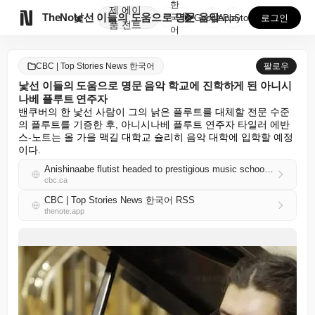
한
제
에이

TheNote
낯선 이들의 도움으로 명문 음악 학교에 진학하게 된 아...
국
GooglePlay
AppStore
로그인
품
전트
어
CBC | Top Stories News 한국어
팔로우
낯선 이들의 도움으로 명문 음악 학교에 진학하게 된 아니시
나베 플루트 연주자
밴쿠버의 한 낯선 사람이 그의 낡은 플루트를 대체할 전문 수준
의 플루트를 기증한 후, 아니시나베 플루트 연주자 타일러 에반
스-노트는 올 가을 맥길 대학교 슐리히 음악 대학에 입학할 예정
이다.
Anishinaabe flutist headed to prestigious music school after strangers rally to help
cbc.ca
CBC | Top Stories News 한국어 RSS
thenote.app