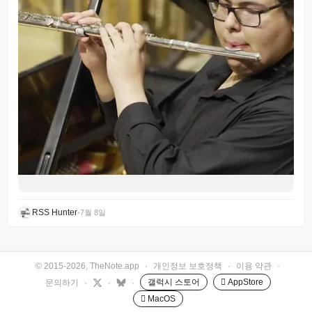
RSS Hunter
•
7월 8일
© 2015-2026, TheNote.app
·
개인정보 보호정책
·
이용 약관
·
갤럭시 스토어
 AppStore
문의하기
·
·
·
 MacOS