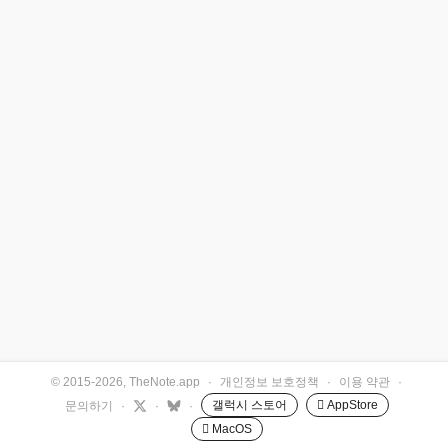
© 2015-2026, TheNote.app
·
개인정보 보호정책
·
이용 약관
·
갤럭시 스토어
 AppStore
문의하기
·
·
·
 MacOS