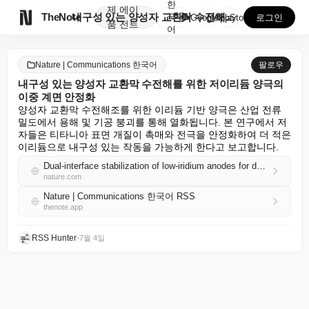
한
제
에이

TheNote
내구성 있는 양성자 교환막 수전해를 위한 저이리듐 양극...
국
GooglePlay
AppStore
로그인
품
전트
어
Nature | Communications 한국어
팔로우
내구성 있는 양성자 교환막 수전해를 위한 저이리듐 양극의
이중 계면 안정화
양성자 교환막 수전해조를 위한 이리듐 기반 양극은 산업 전류 
밀도에서 용해 및 기공 붕괴를 통해 열화됩니다. 본 연구에서 저
자들은 티타니아 표면 개질이 촉매와 전극을 안정화하여 더 적은 
이리듐으로 내구성 있는 작동을 가능하게 한다고 보고합니다.
Dual-interface stabilization of low-iridium anodes for durable proton exchange membrane water electrolysis
nature.com
Nature | Communications 한국어 RSS
thenote.app
RSS Hunter
•
7월 4일