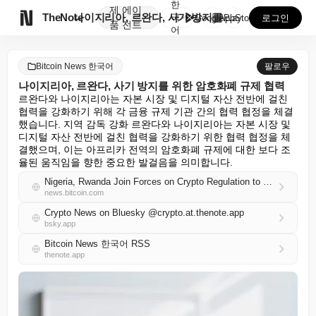
한
제
에이

TheNote
나이지리아, 르완다, 사기 방지를 위한 암호화폐 규제 ...
국
GooglePlay
AppStore
로그인
품
전트
어
Bitcoin News 한국어
팔로우
나이지리아, 르완다, 사기 방지를 위한 암호화폐 규제 협력
르완다와 나이지리아는 자본 시장 및 디지털 자산 전반에 걸친 
협력을 강화하기 위해 각 금융 규제 기관 간의 협력 협정을 체결
했습니다. 지역 감독 강화 르완다와 나이지리아는 자본 시장 및 
디지털 자산 전반에 걸친 협력을 강화하기 위한 협력 협정을 체
결했으며, 이는 아프리카 전역의 암호화폐 규제에 대한 보다 조
율된 움직임을 향한 중요한 발걸음을 의미합니다.
Nigeria, Rwanda Join Forces on Crypto Regulation to Counter Fraud
news.bitcoin.com
Crypto News on Bluesky @crypto.at.thenote.app
bsky.app
Bitcoin News 한국어 RSS
thenote.app