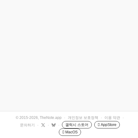
© 2015-2026, TheNote.app
·
개인정보 보호정책
·
이용 약관
·
갤럭시 스토어
 AppStore
문의하기
·
·
·
 MacOS