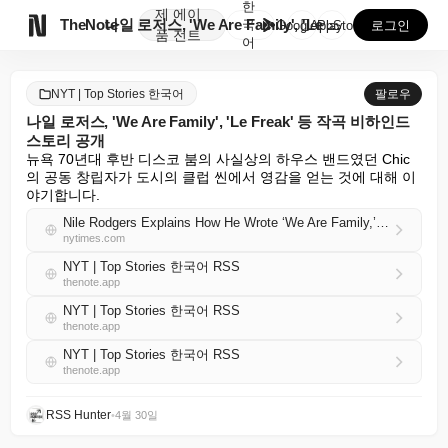
한
제
에이

TheNote
나일 로저스, 'We Are Family', 'Le F...
국
GooglePlay
AppStore
로그인
품
전트
어
NYT | Top Stories 한국어
팔로우
나일 로저스, 'We Are Family', 'Le Freak' 등 작곡 비하인드
스토리 공개
뉴욕 70년대 후반 디스코 붐의 사실상의 하우스 밴드였던 Chic
의 공동 창립자가 도시의 클럽 씬에서 영감을 얻는 것에 대해 이
야기합니다.
Nile Rodgers Explains How He Wrote ‘We Are Family,’ ‘Le Freak’ and More
nytimes.com
NYT | Top Stories 한국어 RSS
thenote.app
NYT | Top Stories 한국어 RSS
thenote.app
NYT | Top Stories 한국어 RSS
thenote.app
RSS Hunter
•
4월 30일