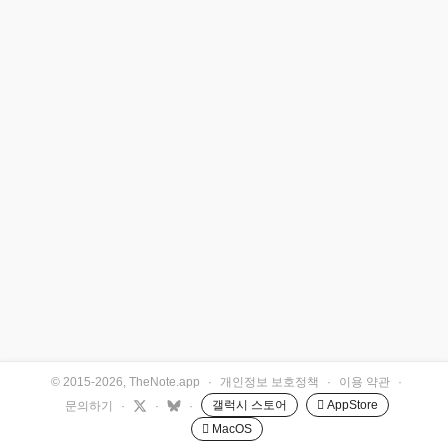
© 2015-2026, TheNote.app
·
개인정보 보호정책
·
이용 약관
·
갤럭시 스토어
 AppStore
문의하기
·
·
·
 MacOS