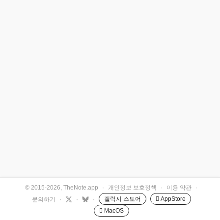
© 2015-2026, TheNote.app
·
개인정보 보호정책
·
이용 약관
·
갤럭시 스토어
 AppStore
문의하기
·
·
·
 MacOS