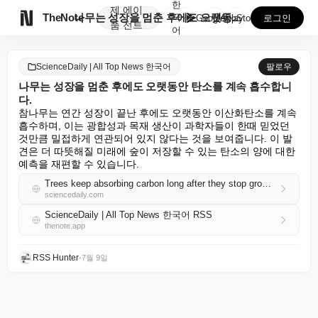
한
제
에이

TheNote
나무는 성장을 멈춘 후에도 오랫동안 탄소를 계속 흡수합...
국
GooglePlay
AppStore
로그인
품
전트
어
ScienceDaily | All Top News 한국어
팔로우
나무는 성장을 멈춘 후에도 오랫동안 탄소를 계속 흡수합니
다.
참나무는 연간 성장이 끝난 후에도 오랫동안 이산화탄소를 계속 
흡수하며, 이는 광합성과 목재 생산이 과학자들이 한때 믿었던 
것만큼 밀접하게 연관되어 있지 않다는 것을 보여줍니다. 이 발
견은 더 따뜻해질 미래에 숲이 저장할 수 있는 탄소의 양에 대한 
예측을 재편할 수 있습니다.
Trees keep absorbing carbon long after they stop growing
sciencedaily.com
ScienceDaily | All Top News 한국어 RSS
thenote.app
RSS Hunter
•
7월 9일