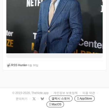
RSS Hunter
•
6월 30일
© 2015-2026, TheNote.app
·
개인정보 보호정책
·
이용 약관
·
갤럭시 스토어
 AppStore
문의하기
·
·
·
 MacOS