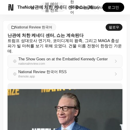
한
제
에이

TheNote
난관에 처한 케네디 센터, 쇼는 계속된다
국
GooglePlay
AppStore
로그인
품
전트
어
National Review 한국어
팔로우
난관에 처한 케네디 센터, 쇼는 계속된다
트럼프 성대모사 연기자, 코미디계의 왕족, 그리고 MAGA 충성
파가 빌 마허를 보기 위해 모였다. 건물 이름 전쟁이 한창인 가운
데.
The Show Goes on at the Embattled Kennedy Center
nationalreview.com
National Review 한국어 RSS
thenote.app