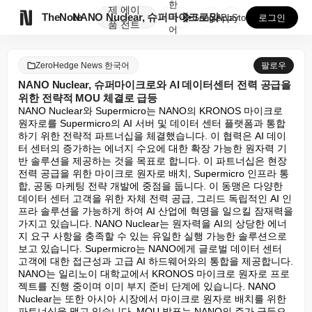
한
제
에이

TheNote
NANO Nuclear, 슈퍼마이크로와 AI 데이터센터...
국
GooglePlay
AppStore
로그인
품
전트
어
ZeroHedge News 한국어
팔로우
NANO Nuclear, 슈퍼마이크로와 AI 데이터센터 전력 공급을
위한 전략적 MOU 체결로 급등
NANO Nuclear와 Supermicro는 NANO의 KRONOS 마이크로 
원자로를 Supermicro의 AI 서버 및 데이터 센터 플랫폼과 통합
하기 위한 전략적 파트너십을 체결했습니다. 이 협력은 AI 데이
터 센터의 증가하는 에너지 수요에 대한 확장 가능한 원자력 기
반 솔루션을 제공하는 것을 목표로 합니다. 이 파트너십은 현장 
전력 공급을 위한 마이크로 원자로 배치, Supermicro 인프라 통
합, 공동 마케팅 전략 개발에 중점을 둡니다. 이 동맹은 다양한 
데이터 센터 고객을 위한 자체 전력 공급, 그리드 독립적인 AI 인
프라 솔루션을 가능하게 하여 AI 산업에 혁명을 일으킬 잠재력을 
가지고 있습니다. NANO Nuclear는 원자력을 AI의 상당한 에너
지 요구 사항을 충족할 수 있는 유일한 실행 가능한 솔루션으로 
보고 있습니다. Supermicro는 NANO에게 글로벌 데이터 센터 
고객에 대한 접근성과 고급 AI 하드웨어와의 통합을 제공합니다. 
NANO는 일리노이 대학교에서 KRONOS 마이크로 원자로 프로
젝트를 진행 중이며 이미 부지 준비 단계에 있습니다. NANO 
Nuclear는 또한 아시아 시장에서 마이크로 원자로 배치를 위한 
파트너십을 맺고 있습니다. MOU 발표는 NANO의 주가 급등으