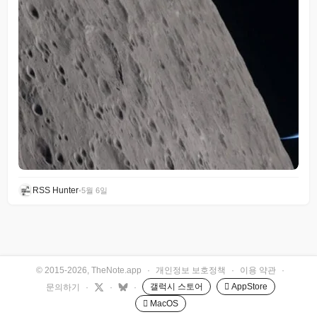
RSS Hunter
•
5월 6일
© 2015-2026, TheNote.app
·
개인정보 보호정책
·
이용 약관
·
갤럭시 스토어
 AppStore
문의하기
·
·
·
 MacOS