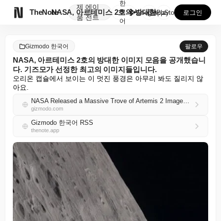
한
제
에이

TheNote
NASA, 아르테미스 2호의 방대한 이미지 모음을 공개...
국
GooglePlay
AppStore
로그인
품
전트
어
Gizmodo 한국어
팔로우
NASA, 아르테미스 2호의 방대한 이미지 모음을 공개했습니
다. 기즈모가 선정한 최고의 이미지들입니다.
오리온 캡슐에서 보이는 이 멋진 풍경은 아무리 봐도 질리지 않
아요.
NASA Released a Massive Trove of Artemis 2 Images. Here Are Gizmodo’s Favorites
gizmodo.com
Gizmodo 한국어 RSS
thenote.app