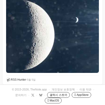
RSS Hunter
•
5월 5일
© 2015-2026, TheNote.app
·
개인정보 보호정책
·
이용 약관
·
갤럭시 스토어
 AppStore
문의하기
·
·
·
 MacOS