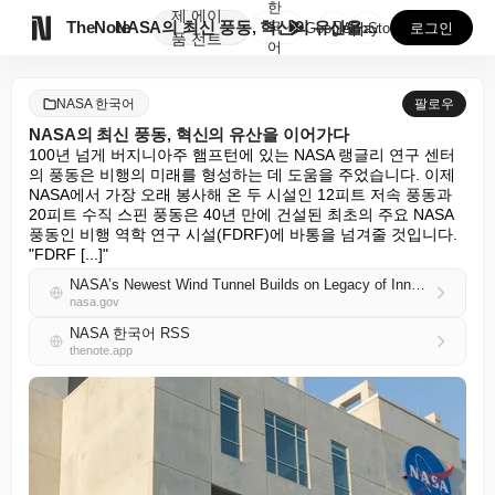
한
제
에이

TheNote
NASA의 최신 풍동, 혁신의 유산을 이어가다
국
GooglePlay
AppStore
로그인
품
전트
어
NASA 한국어
팔로우
NASA의 최신 풍동, 혁신의 유산을 이어가다
100년 넘게 버지니아주 햄프턴에 있는 NASA 랭글리 연구 센터
의 풍동은 비행의 미래를 형성하는 데 도움을 주었습니다. 이제 
NASA에서 가장 오래 봉사해 온 두 시설인 12피트 저속 풍동과 
20피트 수직 스핀 풍동은 40년 만에 건설된 최초의 주요 NASA 
풍동인 비행 역학 연구 시설(FDRF)에 바통을 넘겨줄 것입니다. 
"FDRF [...]"
NASA’s Newest Wind Tunnel Builds on Legacy of Innovation
nasa.gov
NASA 한국어 RSS
thenote.app