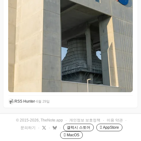
RSS Hunter
•
6월 29일
© 2015-2026, TheNote.app
·
개인정보 보호정책
·
이용 약관
·
갤럭시 스토어
 AppStore
문의하기
·
·
·
 MacOS