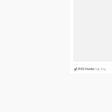
RSS Hunter
•
6월 30일