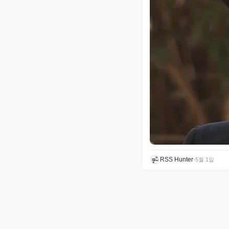
RSS Hunter
•
5월 1일