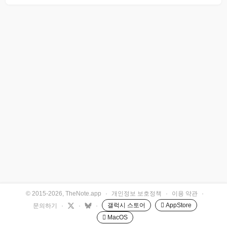
© 2015-2026, TheNote.app
·
개인정보 보호정책
·
이용 약관
·
갤럭시 스토어
 AppStore
문의하기
·
·
·
 MacOS