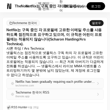
한
제
에이

TheNote
Netflix는 구독 중인 각 프로필에 고유한 이메일 ...
국
GooglePlay
AppStore
로그인
품
전트
어
Techmeme 한국어
팔로우
Netflix는 구독 중인 각 프로필에 고유한 이메일 주소를 사용
하도록 점진적으로 요구하고 있으며, 이 규칙은 어린이 프로
필에는 적용되지 않습니다(Scharon Harding/Ars
Technica).
샤론 하딩 / Ars Technica:

넷플릭스는 점진적으로 넷플릭스 구독 하의 각 프로필에 고유한 
이메일 주소를 사용하도록 요구하고 있습니다. 이 규칙은 어린이 
프로필에는 적용되지 않습니다. — 최근 저희 아버지가 다급하게 
전화를 하셨습니다. — 넷플릭스에서 라이브 MMA 이벤트를 스
트리밍하기까지 몇 분밖에 남지 않았는데, 제 계정에 로그인할 
수 없다고 하셨습니다.
Netflix has been gradually requiring each profile under a Netflix subscription to use a unique email address; the rule doesn't apply to children's profiles (Scharon Harding/Ars Technica)
techmeme.com
Techmeme 한국어 RSS
thenote.app
RSS Hunter
•
6월 28일