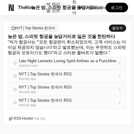
한
제
에이

TheNote
늦은 밤, 스피릿 항공을 농담거리로 잃은 것을 한탄하다
국
GooglePlay
AppStore
로그인
품
전트
어
NYT | Top Stories 한국어
팔로우
늦은 밤, 스피릿 항공을 농담거리로 잃은 것을 한탄하다
"저가 항공사는 "'모든 항공편이 취소되었으며, 고객 서비스는 더 
이상 제공되지 않습니다'라고 발표했는데, 이는 우연히도 스피릿 
항공의 모토이기도 했다"라고 스티븐 콜버트가 말했다."
Late Night Laments Losing Spirit Airlines as a Punchline
nytimes.com
NYT | Top Stories 한국어 RSS
thenote.app
NYT | Top Stories 한국어 RSS
thenote.app
NYT | Top Stories 한국어 RSS
thenote.app
RSS Hunter
•
5월 5일