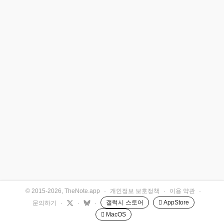
© 2015-2026, TheNote.app
·
개인정보 보호정책
·
이용 약관
·
갤럭시 스토어
 AppStore
문의하기
·
·
·
 MacOS