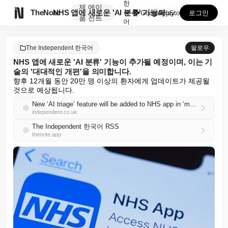
한
제
에이

TheNote
NHS 앱에 새로운 'AI 분류' 기능이 추가될 예정이...
국
GooglePlay
AppStore
로그인
품
전트
어
The Independent 한국어
팔로우
NHS 앱에 새로운 'AI 분류' 기능이 추가될 예정이며, 이는 기
술의 '대대적인 개편'을 의미합니다.
향후 12개월 동안 20만 명 이상의 환자에게 업데이트가 제공될 
것으로 예상됩니다.
New ‘AI triage’ feature will be added to NHS app in ‘major overhaul’ of tech
independent.co.uk
The Independent 한국어 RSS
thenote.app