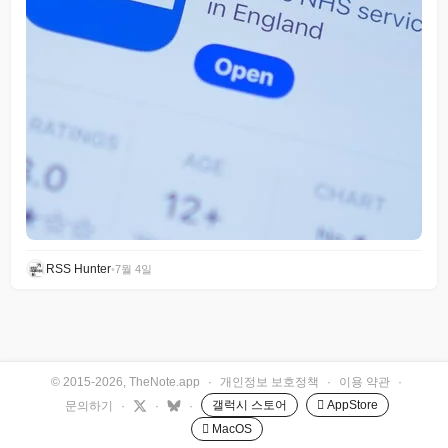
RSS Hunter
•
7월 4일
© 2015-2026, TheNote.app
·
개인정보 보호정책
·
이용 약관
·
갤럭시 스토어
 AppStore
문의하기
·
·
·
 MacOS