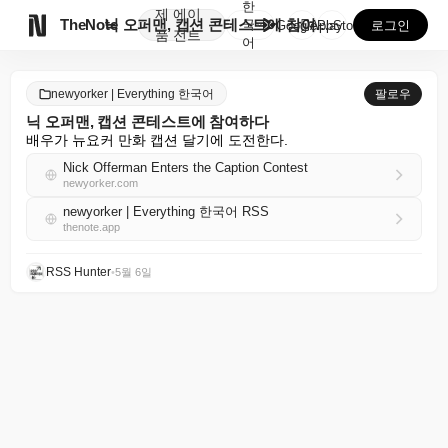
한
제
에이

TheNote
닉 오퍼맨, 캡션 콘테스트에 참여하다
국
GooglePlay
AppStore
로그인
품
전트
어
newyorker | Everything 한국어
팔로우
닉 오퍼맨, 캡션 콘테스트에 참여하다
배우가 뉴요커 만화 캡션 달기에 도전한다.
Nick Offerman Enters the Caption Contest
newyorker.com
newyorker | Everything 한국어 RSS
thenote.app
RSS Hunter
•
5월 6일