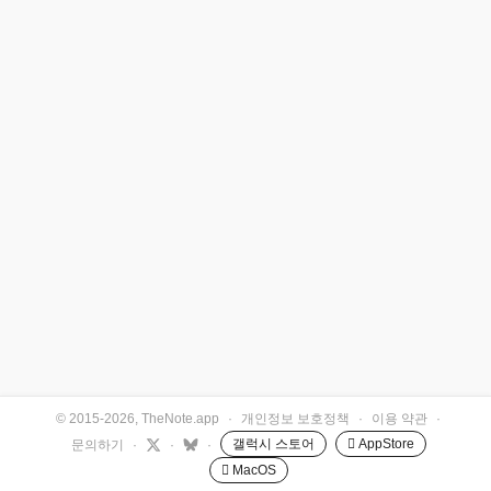
© 2015-2026, TheNote.app
·
개인정보 보호정책
·
이용 약관
·
갤럭시 스토어
 AppStore
문의하기
·
·
·
 MacOS