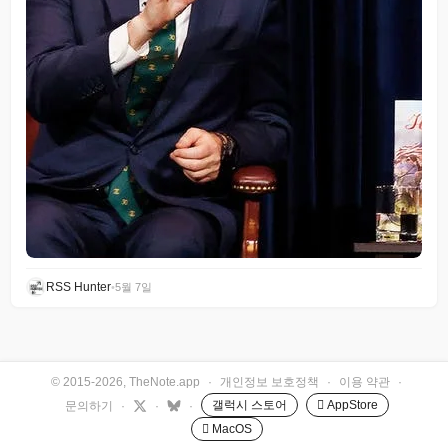
RSS Hunter
•
5월 7일
© 2015-2026, TheNote.app
·
개인정보 보호정책
·
이용 약관
·
갤럭시 스토어
 AppStore
문의하기
·
·
·
 MacOS