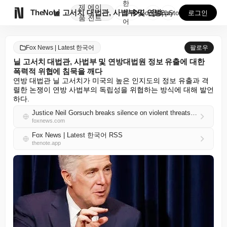
한
제
에이

TheNote
닐 고서치 대법관, 사법부 및 연방대법원 정보 유출에 ...
국
GooglePlay
AppStore
로그인
품
전트
어
Fox News | Latest 한국어
팔로우
닐 고서치 대법관, 사법부 및 연방대법원 정보 유출에 대한
폭력적 위협에 침묵을 깨다
연방 대법관 닐 고서치가 미국의 높은 인지도의 정보 유출과 격
렬한 논쟁이 연방 사법부의 독립성을 위협하는 방식에 대해 발언
하다.
Justice Neil Gorsuch breaks silence on violent threats against judiciary, Supreme Court leaks
foxnews.com
Fox News | Latest 한국어 RSS
thenote.app