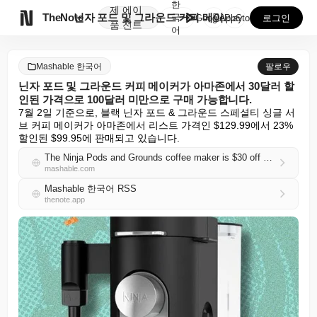
한
제
에이

TheNote
닌자 포드 및 그라운드 커피 메이커가 아마존에서 30달...
국
GooglePlay
AppStore
로그인
품
전트
어
Mashable 한국어
팔로우
닌자 포드 및 그라운드 커피 메이커가 아마존에서 30달러 할
인된 가격으로 100달러 미만으로 구매 가능합니다.
7월 2일 기준으로, 블랙 닌자 포드 & 그라운드 스페셜티 싱글 서
브 커피 메이커가 아마존에서 리스트 가격인 $129.99에서 23% 
할인된 $99.95에 판매되고 있습니다.
The Ninja Pods and Grounds coffee maker is $30 off at Amazon — buy now for under $100
mashable.com
Mashable 한국어 RSS
thenote.app