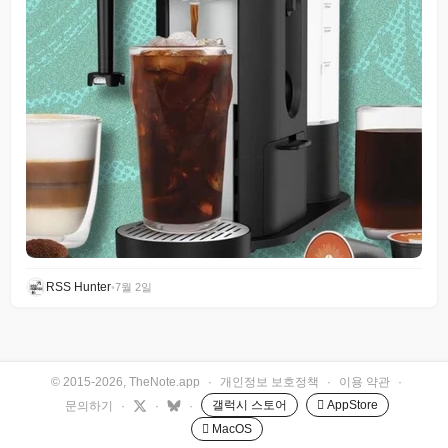
RSS Hunter
•
7월 2일
© 2015-2026, TheNote.app
·
개인정보 보호정책
·
이용 약관
·
갤럭시 스토어
 AppStore
문의하기
·
·
·
 MacOS