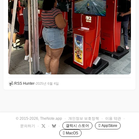
RSS Hunter
•
2025년 6월 4일
© 2015-2026, TheNote.app
·
개인정보 보호정책
·
이용 약관
·
갤럭시 스토어
 AppStore
문의하기
·
·
·
 MacOS