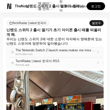
한
제
에이

TheNote
닌텐도 스위치 2 출시 열기가 초기 아이폰 출시 때를 ...
국
GooglePlay
AppStore
로그인
품
전트
어
TechRadar | latest 한국어
팔로우
닌텐도 스위치 2 출시 열기가 초기 아이폰 출시 때를 떠올리
게 해.
우리는 닌텐도 스위치 2에 대한 소문이 자자해서 맨해튼에 있는 
닌텐도 스토어에 방문하여 알아봤습니다.
The Nintendo Switch 2 launch mania makes me miss the early iPhone launch days
techradar.com
TechRadar | latest 한국어 RSS
thenote.app