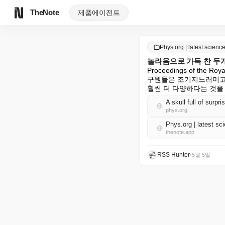
TheNote
제품
에이전트
Phys.org | latest scie
놀라움으로 가득 찬 두개
Proceedings of t
구원들은 조기지느러미고기
훨씬 더 다양하다는 것을
A skull full of surpr
phys.org
Phys.org | latest 
thenote.app
RSS Hunter
•
5월 5일