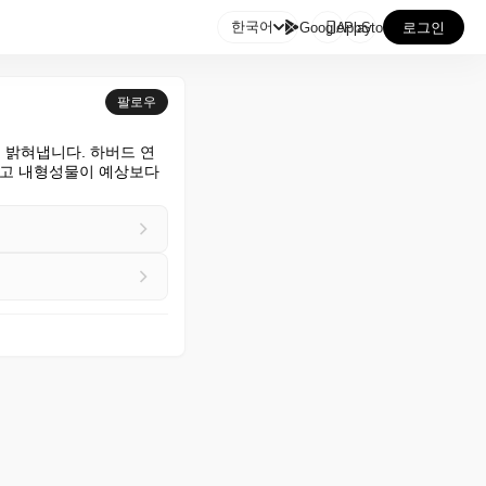

한국어
GooglePlay
AppStore
로그인
팔로우
지형을 밝혀냅니다. 하버드 연
고 내형성물이 예상보다 