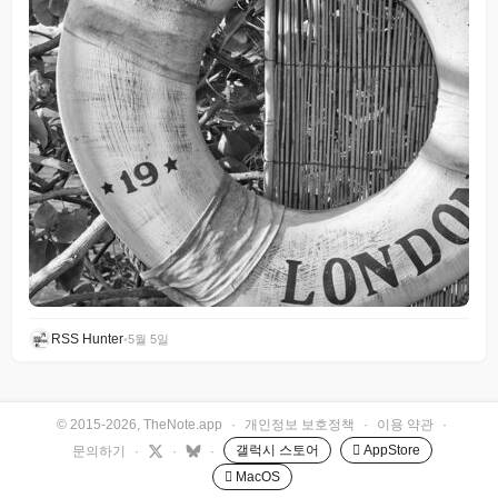
RSS Hunter
•
5월 5일
© 2015-2026, TheNote.app
·
개인정보 보호정책
·
이용 약관
·
갤럭시 스토어
 AppStore
문의하기
·
·
·
 MacOS