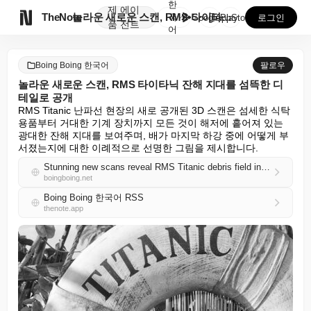
한
제
에이

TheNote
놀라운 새로운 스캔, RMS 타이타닉 잔해 지대를 섬뜩...
국
GooglePlay
AppStore
로그인
품
전트
어
Boing Boing 한국어
팔로우
놀라운 새로운 스캔, RMS 타이타닉 잔해 지대를 섬뜩한 디
테일로 공개
RMS Titanic 난파선 현장의 새로 공개된 3D 스캔은 섬세한 식탁
용품부터 거대한 기계 장치까지 모든 것이 해저에 흩어져 있는 
광대한 잔해 지대를 보여주며, 배가 마지막 하강 중에 어떻게 부
서졌는지에 대한 이례적으로 선명한 그림을 제시합니다.
Stunning new scans reveal RMS Titanic debris field in eerie detail
boingboing.net
Boing Boing 한국어 RSS
thenote.app