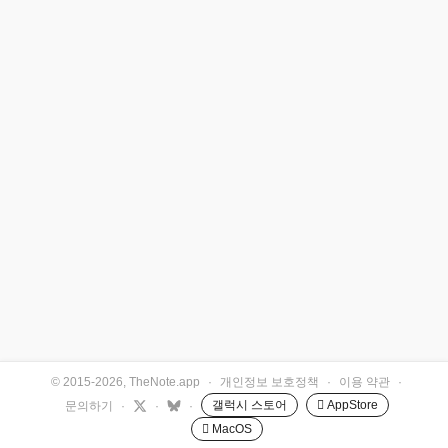
© 2015-2026, TheNote.app
·
개인정보 보호정책
·
이용 약관
·
갤럭시 스토어
 AppStore
문의하기
·
·
·
 MacOS