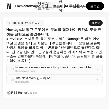
한
제
에이

TheNote
Nomagic의 창고 로봇이 AI 두뇌를 탑재하여 인간...
국
GooglePlay
AppStore
로그인
품
전트
어
The Next Web 한국어
팔로우
Nomagic의 창고 로봇이 AI 두뇌를 탑재하여 인간의 도움 요
청을 절반으로 줄였습니다.
바르샤바에 본사를 둔 창고 로봇 기업인 Nomagic은 비전-언어-
액션 모델을 실제 고객 운영에 투입했습니다. 이 모델은 로봇이 
사람의 도움을 필요로 하는 빈도를 대략 절반으로 줄였다고 합니
다. 전 구글 딥마인드 연구원이 운영하는 이 회사의 새로운 AI 연
구소는 일반화보다 숙달에 베팅하고 있습니다. 폴란드의 한 로봇 
기업이 조용히 [...]
Nomagic’s warehouse robots got an AI brain, and it halved the calls for human help
thenextweb.com
The Next Web 한국어 RSS
thenote.app
RSS Hunter
•
7월 8일