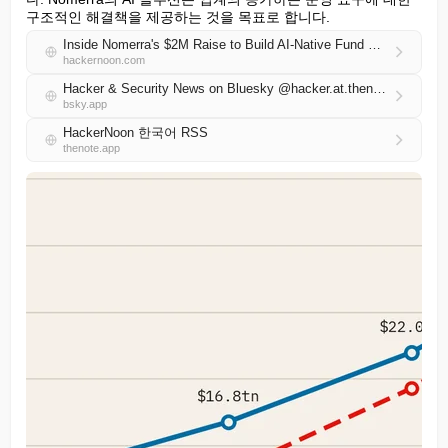
구조적인 해결책을 제공하는 것을 목표로 합니다.
Inside Nomerra's $2M Raise to Build AI-Native Fund Operations
hackernoon.com
Hacker & Security News on Bluesky @hacker.at.thenote.app
bsky.app
HackerNoon 한국어 RSS
thenote.app