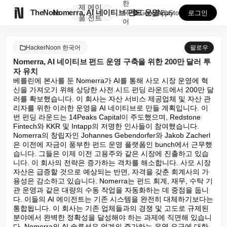
한
제
에이

TheNote
Nomerra, AI 네이티브 펀드 운영 구축을 위한 ...
국
GooglePlay
AppStore
로그인
품
전트
어
HackerNoon 한국어
팔로우
Nomerra, AI 네이티브 펀드 운영 구축을 위한 200만 달러 투
자 유치
베를린에 본사를 둔 Nomerra가 AI를 통해 사모 시장 운영에 혁
신을 가져오기 위해 상당한 사전 시드 펀딩 라운드에서 200만 달
러를 확보했습니다. 이 회사는 자산 서비스 제공업체 및 자산 관
리자를 위한 이러한 운영을 AI 네이티브로 만들 계획입니다. 이
번 펀딩 라운드는 14Peaks Capital이 주도했으며, Redstone 
Fintech와 KKR 및 Intapp의 저명한 인사들이 참여했습니다. 
Nomerra의 창립자인 Johannes Gebendorfer와 Jakob Zacherl
은 이전에 자금이 풍부한 펀드 운영 플랫폼인 bunch에서 근무했
습니다. 그들은 이제 이전 고용주와 같은 시장에 진출하고 있습
니다. 이 회사의 전략은 증가하는 격차를 해소합니다. 사모 시장 
자산은 급증할 것으로 예상되는 반면, 자격을 갖춘 회계사의 가
용성은 감소하고 있습니다. Nomerra는 펀드 회계, 재무, 수탁 기
관 운영과 같은 대량의 수동 작업을 자동화하는 데 중점을 둡니
다. 이들의 AI 에이전트는 기존 시스템을 완전히 대체하기보다는 
통합됩니다. 이 회사는 기존 업체들과의 경쟁 및 고도로 규제된 
분야에서 완벽한 정확성을 달성해야 하는 과제에 직면해 있습니
다. Nomerra의 AI 솔루션은 업계의 증가하는 운영 요구에 대한 