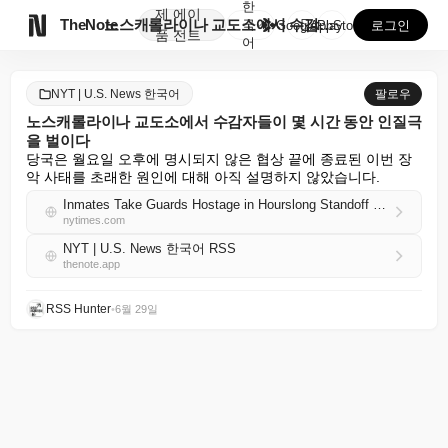
한
제
에이

TheNote
노스캐롤라이나 교도소에서 수감자들이 몇 시간 동안 인질...
국
GooglePlay
AppStore
로그인
품
전트
어
NYT | U.S. News 한국어
팔로우
노스캐롤라이나 교도소에서 수감자들이 몇 시간 동안 인질극
을 벌이다
당국은 월요일 오후에 명시되지 않은 협상 끝에 종료된 이번 장
악 사태를 초래한 원인에 대해 아직 설명하지 않았습니다.
Inmates Take Guards Hostage in Hourslong Standoff at North Carolina Jail
nytimes.com
NYT | U.S. News 한국어 RSS
thenote.app
RSS Hunter
•
6월 29일