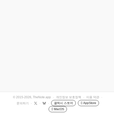
© 2015-2026, TheNote.app
·
개인정보 보호정책
·
이용 약관
·
갤럭시 스토어
 AppStore
문의하기
·
·
·
 MacOS