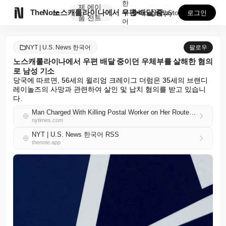
한
제
에이

TheNote
노스캐롤라이나에서 우편 배달 중이던 우체부를 살해한 혐...
국
GooglePlay
AppStore
로그인
품
전트
어
NYT | U.S. News 한국어
팔로우
노스캐롤라이나에서 우편 배달 중이던 우체부를 살해한 혐의
로 남성 기소
당국에 따르면, 56세의 윌리엄 크레이그 더럼은 35세의 브랜디 
레이놀즈의 사망과 관련하여 살인 및 납치 혐의를 받고 있습니
다.
Man Charged With Killing Postal Worker on Her Route in North Carolina
nytimes.com
NYT | U.S. News 한국어 RSS
thenote.app