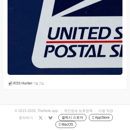
RSS Hunter
•
7월 2일
© 2015-2026, TheNote.app
·
개인정보 보호정책
·
이용 약관
·
갤럭시 스토어
 AppStore
문의하기
·
·
·
 MacOS