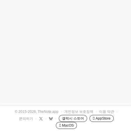
© 2015-2026, TheNote.app
·
개인정보 보호정책
·
이용 약관
·
갤럭시 스토어
 AppStore
문의하기
·
·
·
 MacOS