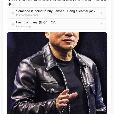
니다.
Someone is going to buy Jensen Huang’s leather jacket for a lot of money
fastcompany.com
Fast Company 한국어 RSS
thenote.app