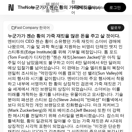
한
제
에이

TheNote
누군가가 젠슨 황의 가죽 재킷을 많은 돈을 주고 살 것...
국
GooglePlay
AppStore
로그인
품
전트
어
Fast Company 한국어
팔로우
누군가가 젠슨 황의 가죽 재킷을 많은 돈을 주고 살 것이다.
엔비디아 CEO 젠슨 황이 소유했던 가죽 재킷이 소더비 경매에 
나왔으며, 기술 및 과학 혁신을 지원하는 비영리 단체인 엣지 인
스티튜트(Edge Institute)를 위해 기부될 예정입니다. 톰 포드
(Tom Ford)가 디자인한 "젠슨 재킷(Jensen Jacket)"은 아직 일
주일 이상 남았음에도 불구하고 이미 4만 달러에서 6만 달러의 
예상 입찰가를 넘어섰습니다. 이 판매는 기술 엘리트들의 복장이 
면밀히 조사되는 "억만장자 여름 캠프"인 선 밸리(Sun Valley)에
서의 행사와 시기를 같이합니다. 엔비디아의 주요 행사에서 착용
하고 내부에 서명까지 한 황의 상징적인 검은색 가죽 재킷은 기
술 세계에서 개인 브랜딩의 상징이 되었습니다. 소더비는 이를 
미래를 개척하는 용기를 나타내는 유물이라고 묘사합니다. 기술 
분야의 패션은 스티브 잡스(Steve Jobs)의 "반패션" 터틀넥에서 
보다 의도적인 개인 브랜딩으로 진화했습니다. 마크 저커버그
(Mark Zuckerberg)와 제프 베이조스(Jeff Bezos) 또한 더 강력
한 메시지를 전달하기 위해 스타일을 변화시켰습니다. 잡스의 터
틀넥처럼, 황의 일관되게 알아볼 수 있는 가죽 재킷은 AI 시대의 
상징적인 시각적 표현이 되었습니다. 소더비는 "이것은 단순한 
재킷이 아닙니다"라고 강조하며 그 상징적인 중요성을 부각시킵