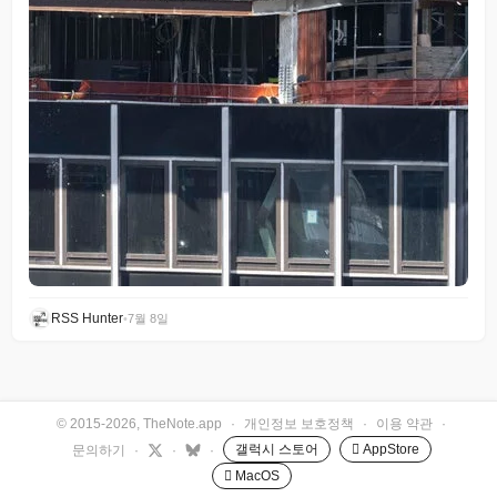
RSS Hunter
•
7월 8일
© 2015-2026, TheNote.app
·
개인정보 보호정책
·
이용 약관
·
갤럭시 스토어
 AppStore
문의하기
·
·
·
 MacOS