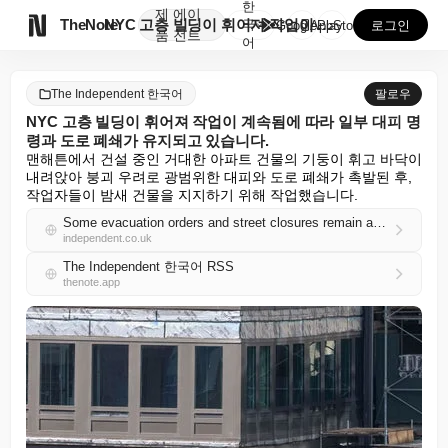
한
제
에이

TheNote
NYC 고층 빌딩이 휘어져 작업이 계속됨에 따라 일부 ...
국
GooglePlay
AppStore
로그인
품
전트
어
The Independent 한국어
팔로우
NYC 고층 빌딩이 휘어져 작업이 계속됨에 따라 일부 대피 명
령과 도로 폐쇄가 유지되고 있습니다.
맨해튼에서 건설 중인 거대한 아파트 건물의 기둥이 휘고 바닥이 
내려앉아 붕괴 우려로 광범위한 대피와 도로 폐쇄가 촉발된 후, 
작업자들이 밤새 건물을 지지하기 위해 작업했습니다.
Some evacuation orders and street closures remain as work continues on a NYC high-rise that buckled
independent.co.uk
The Independent 한국어 RSS
thenote.app